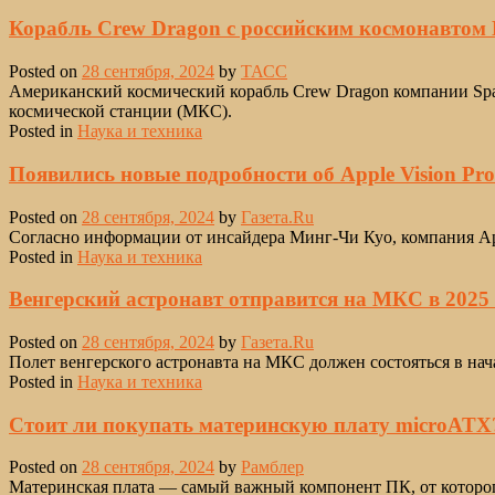
Корабль Crew Dragon с российским космонавтом
Posted on
28 сентября, 2024
by
ТАСС
Американский космический корабль Crew Dragon компании Sp
космической станции (МКС).
Posted in
Наука и техника
Появились новые подробности об Apple Vision Pro
Posted on
28 сентября, 2024
by
Газета.Ru
Согласно информации от инсайдера Минг-Чи Куо, компания App
Posted in
Наука и техника
Венгерский астронавт отправится на МКС в 2025 
Posted on
28 сентября, 2024
by
Газета.Ru
Полет венгерского астронавта на МКС должен состояться в н
Posted in
Наука и техника
Стоит ли покупать материнскую плату microATX
Posted on
28 сентября, 2024
by
Рамблер
Материнская плата — самый важный компонент ПК, от которо