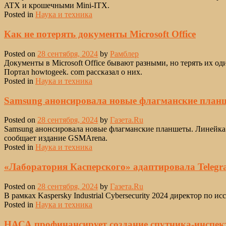
ATX и крошечными Mini-ITX.
Posted in
Наука и техника
Как не потерять документы Microsoft Office
Posted on
28 сентября, 2024
by
Рамблер
Документы в Microsoft Office бывают разными, но терять их о
Портал howtogeek. com рассказал о них.
Posted in
Наука и техника
Samsung анонсировала новые флагманские план
Posted on
28 сентября, 2024
by
Газета.Ru
Samsung анонсировала новые флагманские планшеты. Линейка п
сообщает издание GSMArena.
Posted in
Наука и техника
«Лаборатория Касперского» адаптировала Telegr
Posted on
28 сентября, 2024
by
Газета.Ru
В рамках Kaspersky Industrial Cybersecurity 2024 директор по
Posted in
Наука и техника
НАСА профинансирует создание спутника-инспек