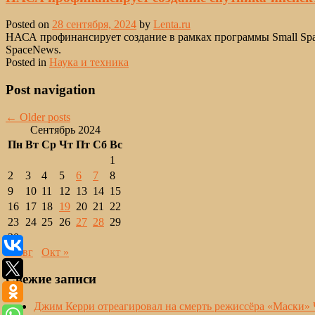
Posted on
28 сентября, 2024
by
Lenta.ru
НАСА профинансирует создание в рамках программы Small Spacec
SpaceNews.
Posted in
Наука и техника
Post navigation
←
Older posts
Сентябрь 2024
Пн
Вт
Ср
Чт
Пт
Сб
Вс
1
2
3
4
5
6
7
8
9
10
11
12
13
14
15
16
17
18
19
20
21
22
23
24
25
26
27
28
29
30
« Авг
Окт »
Свежие записи
Джим Керри отреагировал на смерть режиссёра «Маски» 