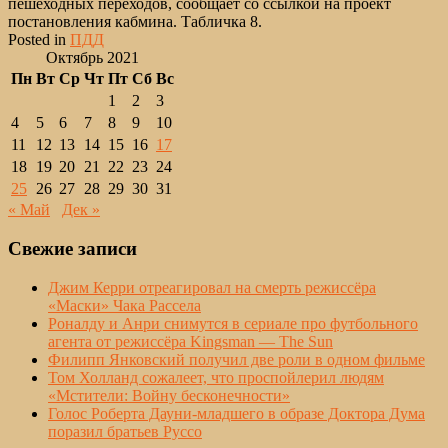
пешеходных переходов, сообщает со ссылкой на проект
постановления кабмина. Табличка 8.
Posted in
ПДД
Октябрь 2021
Пн
Вт
Ср
Чт
Пт
Сб
Вс
1
2
3
4
5
6
7
8
9
10
11
12
13
14
15
16
17
18
19
20
21
22
23
24
25
26
27
28
29
30
31
« Май
Дек »
Свежие записи
Джим Керри отреагировал на смерть режиссёра
«Маски» Чака Рассела
Роналду и Анри снимутся в сериале про футбольного
агента от режиссёра Kingsman — The Sun
Филипп Янковский получил две роли в одном фильме
Том Холланд сожалеет, что проспойлерил людям
«Мстители: Войну бесконечности»
Голос Роберта Дауни-младшего в образе Доктора Дума
поразил братьев Руссо