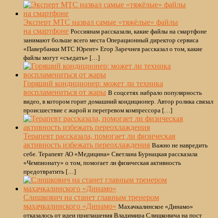
Эксперт МТС назвал самые «тяжёлые» файлы
на смартфоне
Россиянам рассказали, какие файлы на смартфоне
занимают больше всего места Операционный директор сервиса
«Павербанки МТС Юрент» Егор Заречнев рассказал о том, какие
файлы могут «съедать» […]
Горящий кондиционер: может ли техника
воспламениться от жары
В соцсетях набрало популярность
видео, в котором горит домашний кондиционер. Автор ролика связал
происшествие с жарой и перегревом компрессора […]
Терапевт рассказала, помогает ли физическая
активность избежать переохлаждения
Важно не навредить
себе. Терапевт АО «Медицина» Светлана Бурнацкая рассказала
«Чемпионату» о том, помогает ли физическая активность
предотвратить […]
Слишкович на станет главным тренером
махачкалинского «Динамо»
Махачкалинское «Динамо»
отказалось от идеи приглашения Владимира Слищковича на пост