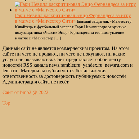
Гари Невилл раскритиковал Энцо Фернандеса за игру
в матче с «Манчестер Сити»
Бывший защитник «Манчестер
Юнайтед» и футбольный эксперт Гари Невилл подверг критике
полузащитника «Челси» Энцо Фернандеса за его выступление
в матче с «Манчестер […]
Данный сайт не является коммерческим проектом. На этом
сайте ни чего не продают, ни чего не покупают, ни какие
услуги не оказываются. Сайт представляет собой ленту
новостей RSS канала news.rambler.ru, yandex.ru, newsru.com и
lenta.ru . Материалы публикуются без искажения,
ответственность за достоверность публикуемых новостей
Администрация сайта не несёт.
Сайт от bmb2 @ 2022
Top