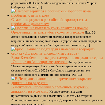
разработчик 1C Game Studios, создавший экшен «Война Миров:
Сибирь», сообщил […]
Самолет вернулся в российский аэропорт из-за
проблемы с двигателем
Орловчанка пыталась убить сожителя ножом
Дело 32-
летней жительницы областной столицы, которая обвиняется
в причинении вреда здоровью людей и угрозе убийством, передано
в суд, сообщает пресс-служба Следственного комитета […]
Брюс Кэмпбелл подтвердил намерение возродить сериал
«Эш против Зловещих мертвецов»
Звезда франшизы
"Зловещие мертвецы" Брюс Кэмпбелл во время интервью на
фестивале Comic-Con 2022 в Сан-Диего подтвердил начало
обсуждений нового анимационного сериала "Эш […]
В Дептрансе напомнили о временном закрытии
движения на ряде улиц
На ряде столичных улиц
приостановлено движение автомобилей. Об этом во вторник,
29 июля, напомнили в пресс-службе Дептранса. Москвичей призвали
планировать маршруты […]