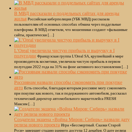
В МВД рассказали о поддельных сайтах для аренды
жилья
Российская киберполиция (УБК МВД) рассказала
пользователям об основных способах обмана через поддельные
платформы. В МВД отметили, что мошенники создают «фальшивые
сайты, практически […]
L’Oreal увеличила чистую прибыль и выручку в I
полугодии
Французская группа L'Oreal SA, крупнейший в мире
производитель косметики, увеличила чистую прибыль в первом
полугодии 2022 года на 31% на фоне активного восстановления […]
Россиянам назвали способы сэкономить при покупке
авто
Есть способы, благодаря которым россияне могу сэкономить
при покупке как нового, так и подержанного автомобиля, рассказал
технический директор автомобильного маркетплейса FRESH
Максим […]
Создатели экшена «Война Миров: Сибирь» назвали дату
релиза нового проекта
Игра «Бессмертный. Сказки Старой
Руси» завершит стадию раннего доступа 12 декабря. О дате релиза